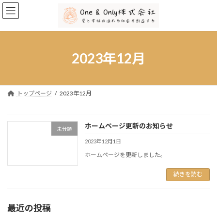
コ
ナ
ン
ビ
テ
ゲ
ン
ー
ツ
シ
へ
ョ
2023年12月
ス
ン
キ
に
ッ
移
プ
動
トップページ
2023年12月
ホームページ更新のお知らせ
未分類
2023年12月1日
ホームページを更新しました。
続きを読む
最近の投稿